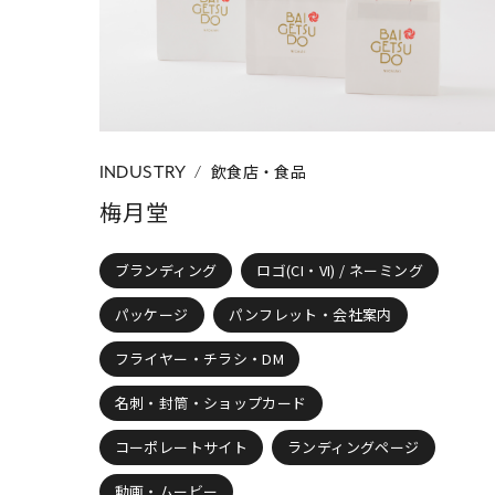
CATEGORY
すべて
ブラン
制作物の種類
名刺・封筒・ショ
飲食店・食品
INDUSTRY
梅月堂
ブランディング
ロゴ(CI・VI) / ネーミング
パッケージ
パンフレット・会社案内
フライヤー・チラシ・DM
名刺・封筒・ショップカード
コーポレートサイト
ランディングページ
動画・ムービー