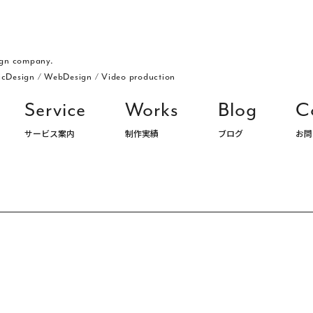
gn company.
icDesign
/
WebDesign
/
Video production
Service
Works
Blog
C
サービス案内
制作実績
ブログ
お問
ングデザイン・パッケージ・ロゴ デザイン事務所 株式会社アルジ