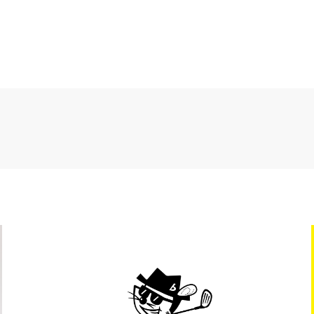
クリニック・医療
介護・福祉
ホテル・旅館
製造・メーカ
流通・交通
建築・住宅・不動産
アパレル・ファッション・アク
インテリア・雑貨・日用品
ウェディング
行政・団体
その