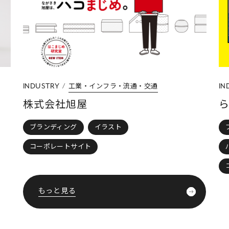
フラ・流通・交通
工業・インフラ・流通
INDUSTRY
らばラボ
ラスト
ブランディング
ロゴ(CI・VI) 
パンフレット・会社案内
イラ
コーポレートサイト
ランディ
もっと見る