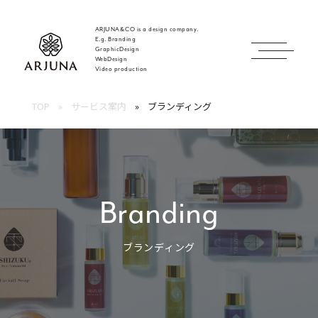
ARJUNA&CO is a design company.
E.g. Branding
GraphicDesign
WebDesign
福岡 ブランディング・ブランディングデザイン・
Video production
TOP
サービス案内
ブランディング
Branding
ブランディング