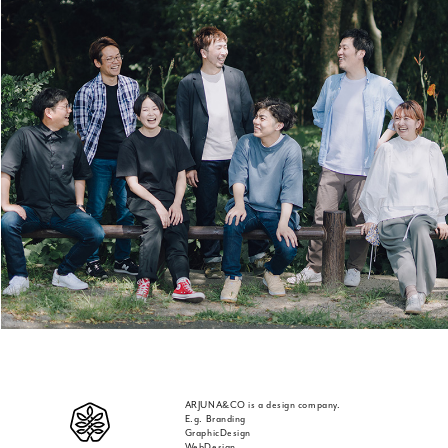
ARJUNA&CO is a design company.
E.g. Branding
GraphicDesign