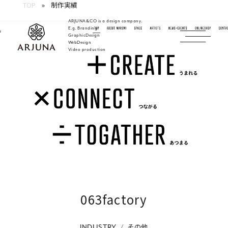
TOP
制作実績
ARJUNA&CO is a design company.
E.g. Branding
GraphicDesign
WebDesign
福岡 ブランディング・ブランディングデザイン・
Video production
063factory
その他
INDUSTRY