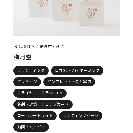
アパレル・ファッション・アクセサリー
美容・化粧品・健康
飲食店・食品
インテリア・雑貨・日用品
ウェディング
行政・団体
その他
飲食店・食品
INDUSTRY
梅月堂
制作物の種類
CATEGORY
ブランディング
ロゴ(CI・VI) / ネーミング
すべて
ブランディング
ロゴ(CI・VI) / ネーミング
パッケージ
パンフレット・会社案内
パッケージ
パンフレット・会社案内
フライヤー・チラシ・DM
フライヤー・チラシ・DM
名刺・封筒・ショップカード
名刺・封筒・ショップカード
イラスト
コーポレートサイト
ランディングページ
コーポレートサイト
ネットショップ
動画・ムービー
ランディングページ
動画・ムービー