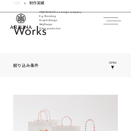
TOP
制作実績
ARJUNA&CO is a design company.
E.g. Branding
GraphicDesign
WebDesign
Works
福岡 ブランディング・ブランディングデザイン・
Video production
OPEN
絞り込み条件
業種
INDUSTRY
すべて
病院・クリニック・医療
介護・福祉
ホテル・旅館
製造・メーカー
学校・教育・保育
工業・インフラ・流通・交通
建築・住宅・不動産