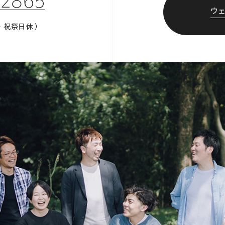
-2865
ウ
・祝祭日休 ）