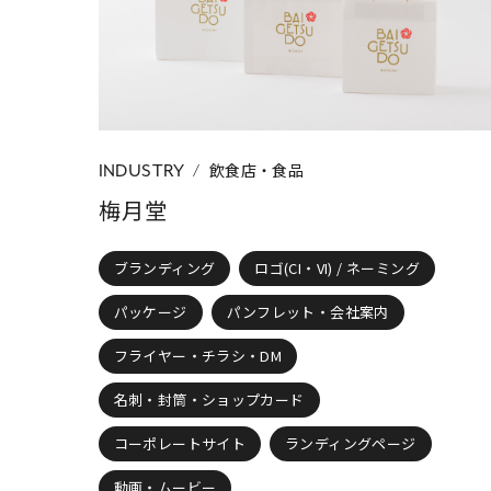
CATEGORY
すべて
ブラン
制作物の種類
名刺・封筒・ショ
飲食店・食品
INDUSTRY
梅月堂
ブランディング
ロゴ(CI・VI) / ネーミング
パッケージ
パンフレット・会社案内
フライヤー・チラシ・DM
名刺・封筒・ショップカード
コーポレートサイト
ランディングページ
動画・ムービー