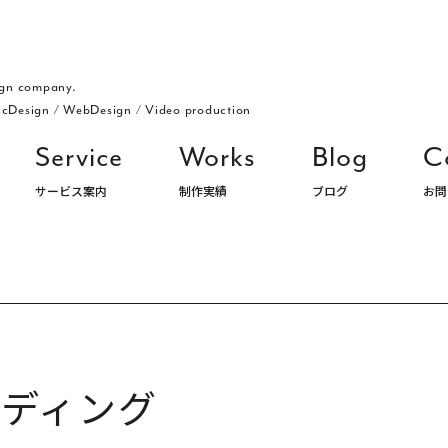
gn company.
icDesign
/
WebDesign
/
Video production
Service
Works
Blog
C
サービス案内
制作実績
ブログ
お問
ングデザイン・パッケージ・ロゴ デザイン事務所 株式会社アルジ
ンディング