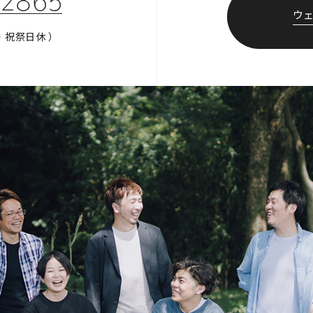
-2865
ウ
・祝祭日休 ）