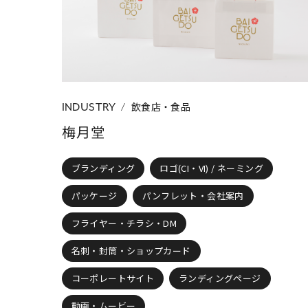
CATEGORY
すべて
ブラン
制作物の種類
名刺・封筒・ショ
飲食店・食品
INDUSTRY
梅月堂
ブランディング
ロゴ(CI・VI) / ネーミング
パッケージ
パンフレット・会社案内
フライヤー・チラシ・DM
名刺・封筒・ショップカード
コーポレートサイト
ランディングページ
動画・ムービー