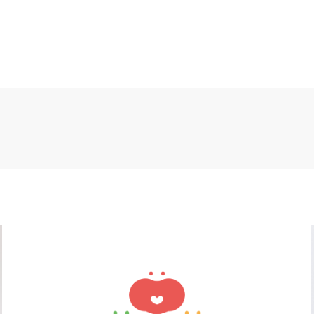
クリニック・医療
介護・福祉
ホテル・旅館
製造・メーカ
流通・交通
建築・住宅・不動産
アパレル・ファッション・アク
インテリア・雑貨・日用品
ウェディング
行政・団体
その