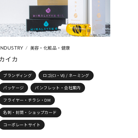
ト・会社案内
フライヤー・チラシ・DM
ランディングページ
動画・ムービー
美容・化粧品・健康
INDUSTRY
カイカ
ブランディング
ロゴ(CI・VI) / ネーミング
パッケージ
パンフレット・会社案内
フライヤー・チラシ・DM
名刺・封筒・ショップカード
コーポレートサイト