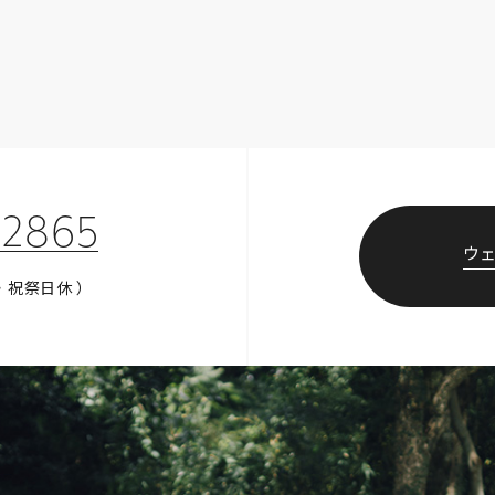
-2865
ウ
・祝祭日休 ）