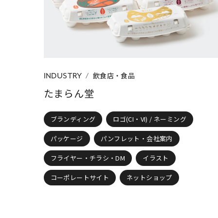
CATEGORY
すべて
ブラン
制作物の種類
名刺・封筒・ショ
飲食店・食品
INDUSTRY
たまらん堂
ブランディング
ロゴ(CI・VI) / ネーミング
パッケージ
パンフレット・会社案内
フライヤー・チラシ・DM
イラスト
コーポレートサイト
ネットショップ