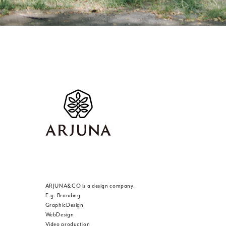
福岡 ブランディング・ブランディ
ARJUNA&CO is a design company.
E.g. Branding
GraphicDesign
WebDesign
Video production