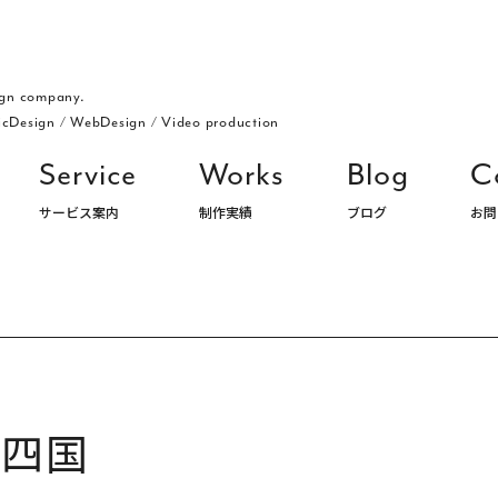
gn company.
icDesign
/
WebDesign
/
Video production
Service
Works
Blog
C
サービス案内
制作実績
ブログ
お問
ングデザイン・パッケージ・ロゴ デザイン事務所 株式会社アルジ
・四国