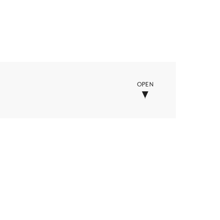
OPEN
ー
学校・教育・保育
セサリー
美容・化粧品・健康
他