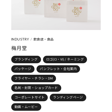
アパレル・ファッション・アクセサリー
美容・化粧品・健康
飲食店・食品
インテリア・雑貨・日用品
ウェディング
行政・団体
その他
飲食店・食品
INDUSTRY
梅月堂
制作物の種類
CATEGORY
ブランディング
ロゴ(CI・VI) / ネーミング
すべて
ブランディング
ロゴ(CI・VI) / ネーミング
パッケージ
パンフレット・会社案内
パッケージ
パンフレット・会社案内
フライヤー・チラシ・DM
フライヤー・チラシ・DM
名刺・封筒・ショップカード
名刺・封筒・ショップカード
イラスト
コーポレートサイト
ランディングページ
コーポレートサイト
ネットショップ
動画・ムービー
ランディングページ
動画・ムービー