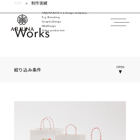
TOP
制作実績
ARJUNA&CO is a design company.
E.g. Branding
GraphicDesign
WebDesign
Works
福岡 ブランディング・ブランディングデザイン・
Video production
OPEN
絞り込み条件
業種
INDUSTRY
すべて
病院・クリニック・医療
介護・福祉
ホテル・旅館
製造・メーカー
学校・教育・保育
工業・インフラ・流通・交通
建築・住宅・不動産