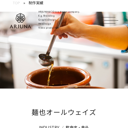
TOP
制作実績
ARJUNA&CO is a design company.
E.g. Branding
GraphicDesign
WebDesign
福岡 ブランディング・ブランディングデザイン・
Video production
麺也オールウェイズ
飲食店・食品
INDUSTRY