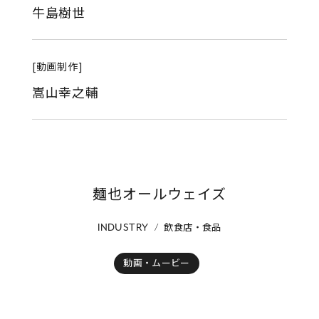
牛島樹世
[動画制作]
嵩山幸之輔
麺也オールウェイズ
飲食店・食品
INDUSTRY
動画・ムービー