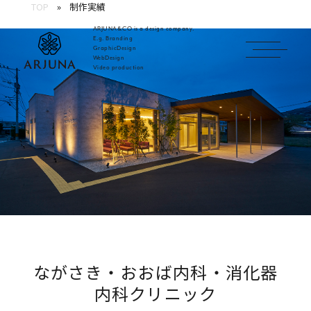
TOP
制作実績
ARJUNA&CO is a design company.
E.g. Branding
GraphicDesign
WebDesign
福岡 ブランディング・ブランディングデザイン・
Video production
ながさき・おおば内科・消化器
内科クリニック