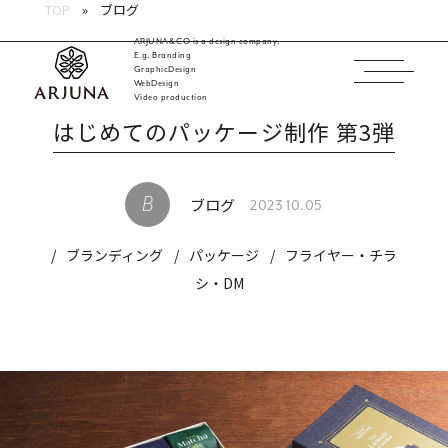
TOP
ブログ
ARJUNA&CO is a design company.
E.g. Branding
GraphicDesign
WebDesign
福岡 ブランディング・ブランディングデザイン・
Video production
はじめてのパッケージ制作 第3弾
ブログ
2023 10.05
/
ブランディング
/
パッケージ
/
フライヤー・チラ
シ・DM