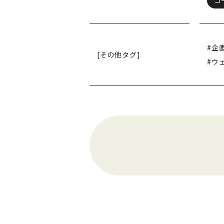
コ
#企
[その他タグ]
#ウ