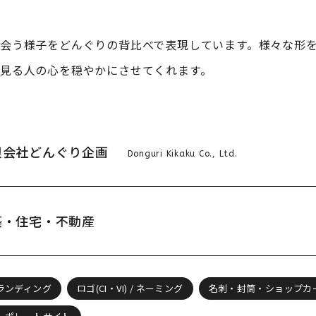
会う様子をどんぐりの背比べで表現しています。様々な形
見る人の心を穏やかにさせてくれます。
限会社どんぐり企画
Donguri Kikaku Co., Ltd.
築・住宅・不動産
ランディング
ロゴ(CI・VI) / ネーミング
名刺・封筒・ショップカ