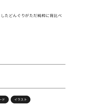
をしたどんぐりがただ純粋に背比べ
ード
イラスト