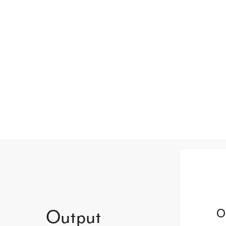
O
Output